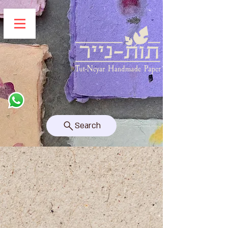
Search