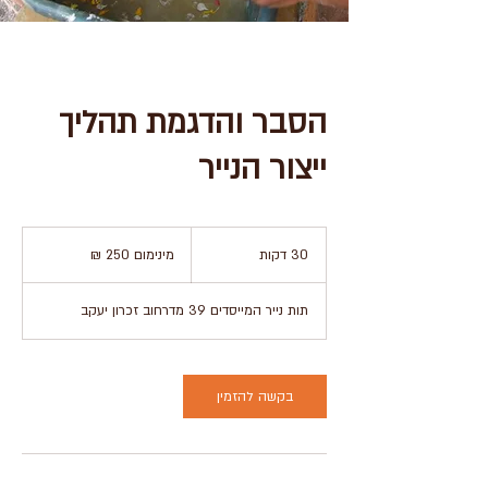
הסבר והדגמת תהליך
ייצור הנייר
מינימום
250
30 דקות
3
מינימום 250 ₪
₪
0
ד
תות נייר המייסדים 39 מדרחוב זכרון יעקב
ק
ו
ת
בקשה להזמין