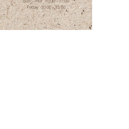
Sun - Thur 10:00 - 17:00
Friday 10:00 - 15:00
39 Hameyasdim St. Zichron-Ya`akov
3091073
Israel
timnatut@gmail.com
תנאי שימוש ומדיניות החזרה Terms of Service
and a Refund Policy
Webmaster Login
Talk to us on Whatsapp