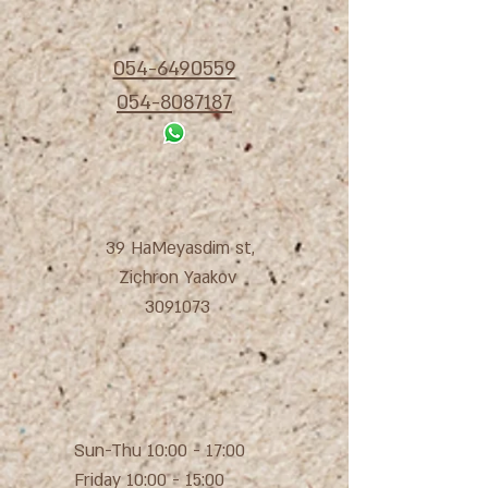
054-6490559
054-8087187
39 HaMeyasdim st,
Zichron Yaakov
3091073
Sun-Thu 10:00 - 17:00
Friday 10:00 - 15:00