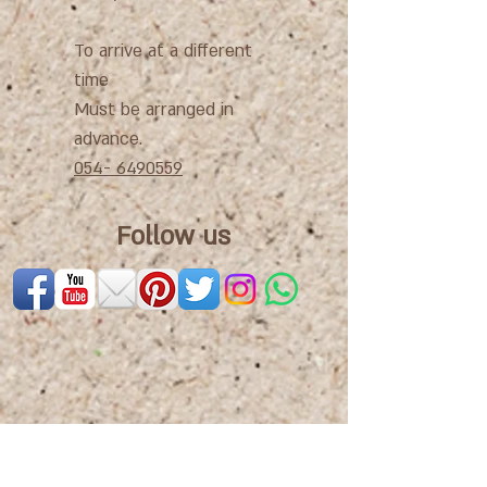
To arrive at a different
time
Must be arranged in
advance.
054- 6490559
Follow us