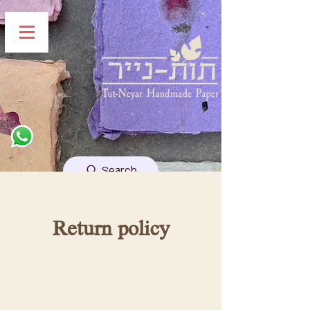
Search
Return policy