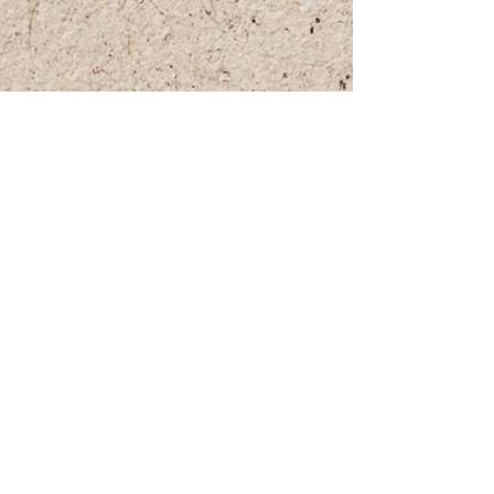
39 Hameyasdim St. Zichron-Ya`akov
3091073
Israel
timnatut@gmail.com
תנאי שימוש ומדיניות החזרה Terms of Service
and a Refund Policy
Webmaster Login
Talk to us on Whatsapp