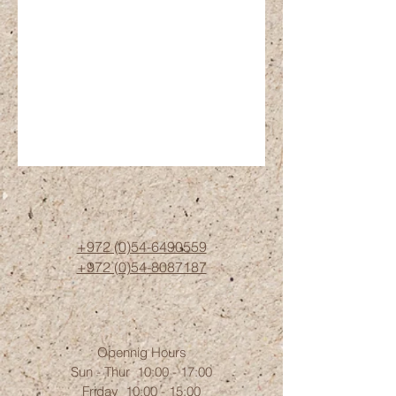
+972 (0)54-6490559
+972 (0)54
-8087187
Opennig Hours
Sun - Thur 10:00 - 17:00
Friday 10:00 - 15:00