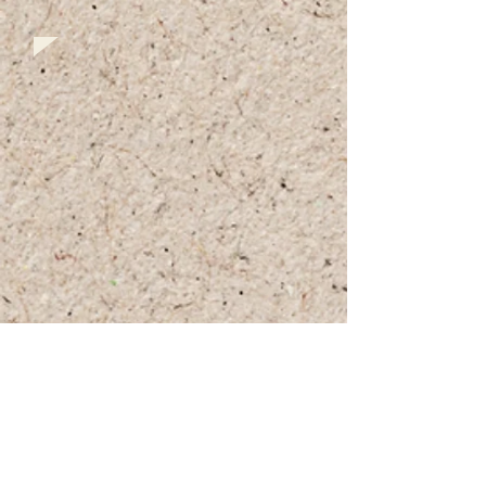
+972 (0)54-6490559
+972 (0)54
-8087187
Opennig Hours