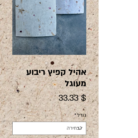
אהיל קפיץ ריבוע
מעוגל
מחיר
$ 33.33
גודל
*