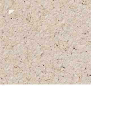
+972 (0)54-6490559
+972 (0)54
-8087187
Opennig Hours