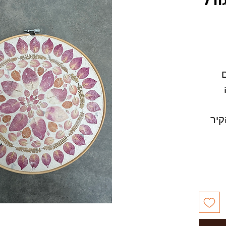
ודל
קיר