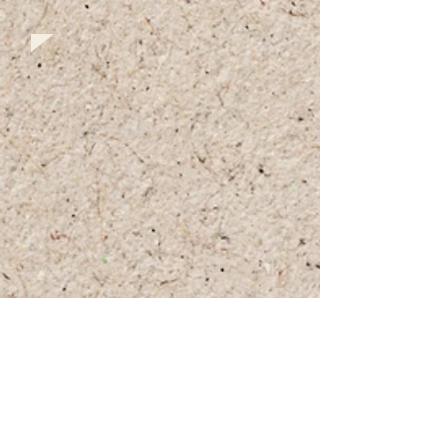
+972 (0)54-6490559
+972 (0)54
-8087187
Opennig Hours