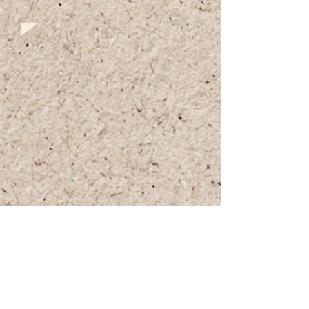
+972 (0)54-6490559
+972 (0)54
-8087187
Opennig Hours