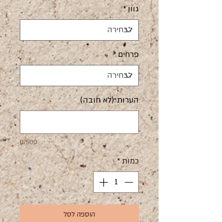
גוון
*
פרחים
*
הערות (לא חובה)
0/500
כמות
*
הוספה לסל