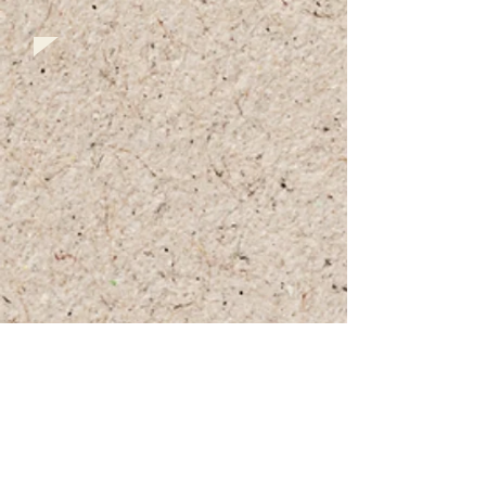
+972 (0)54-6490559
+972 (0)54
-8087187
Opennig Hours