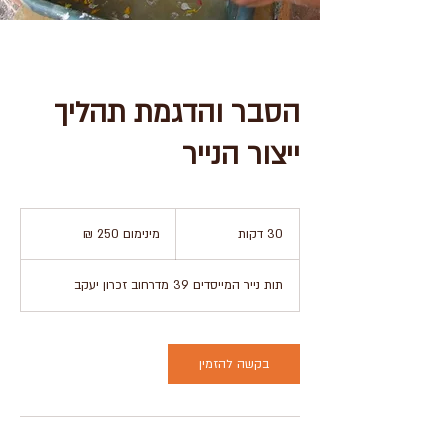
הסבר והדגמת תהליך
ייצור הנייר
מינימום
250
30 דקות
3
מינימום 250 ₪
₪
0
ד
תות נייר המייסדים 39 מדרחוב זכרון יעקב
ק
ו
ת
בקשה להזמין