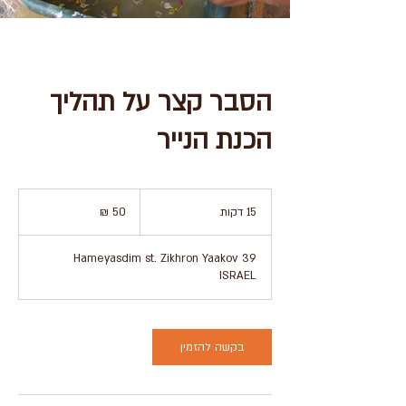
הסבר קצר על תהליך
הכנת הנייר
50
שקלים
15 דקות
1
חדשים
5
ד
39 Hameyasdim st. Zikhron Yaakov
ק
ISRAEL
ו
ת
בקשה להזמין