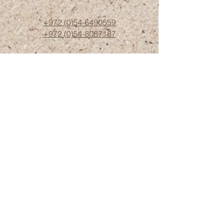
+972 (0)54-6490559
+972 (0)54
-8087187
Opennig Hours
Sun - Thur 10:00 - 17:00
Friday 10:00 - 15:00
39 Hameyasdim St. Zichron-Ya`akov
3091073
Israel
timnatut@gmail.com