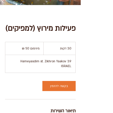
פעילות מירוץ (למפיקים)
מינימום
50
30 דקות
3
מינימום 50 ₪
₪
0
ד
39 Hameyasdim st. Zikhron Yaakov
ק
ISRAEL
ו
ת
בקשה להזמין
תיאור השירות