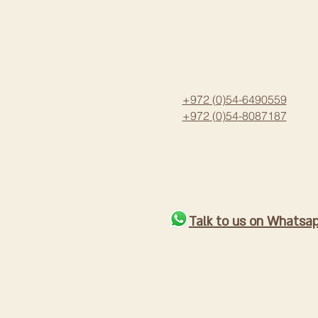
+972 (0)54-6490559
+972 (0)54
-8087187
Talk to us on Whatsa