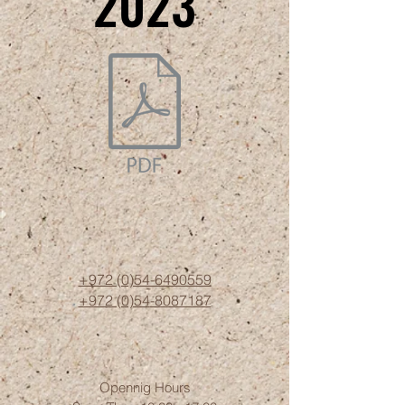
2023
2023
+972 (0)54-6490559
+972 (0)54
-8087187
Opennig Hours