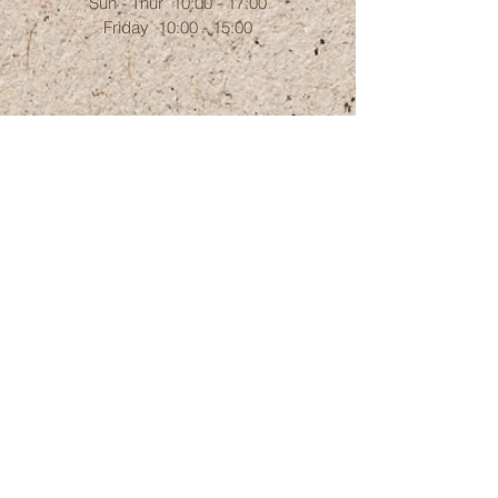
Sun - Thur 10:00 - 17:00
Friday 10:00 - 15:00
39 Hameyasdim St. Zichron-Ya`akov
3091073
Israel
timnatut@gmail.com
תנאי שימוש ומדיניות החזרה Terms of Service
and a Refund Policy
Webmaster Login
Talk to us on Whatsapp